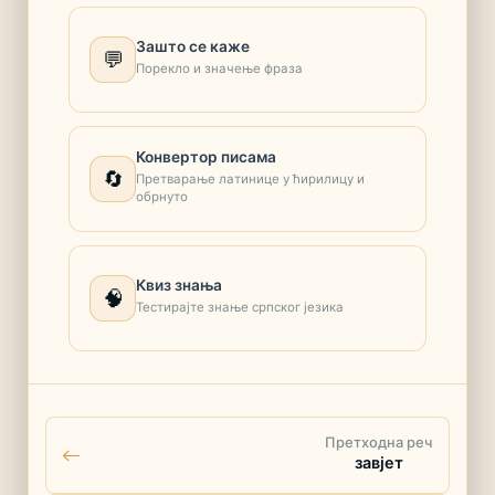
Зашто се каже
💬
Порекло и значење фраза
Конвертор писама
🔄
Претварање латинице у ћирилицу и
обрнуто
Квиз знања
🧠
Тестирајте знање српског језика
Претходна реч
завјет