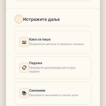
Истражите даље
Како се пише
📖
Правописне дилеме и правилно писање
Падежи
📋
Проверите деклинацију речи кроз
падеже
Синоними
📚
Пронађите синониме и сличне речи