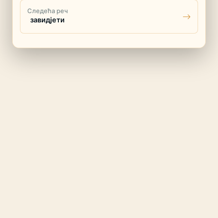
Следећа реч
завидјети