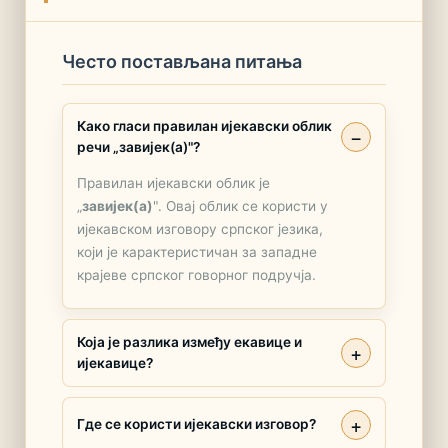
Често постављана питања
Како гласи правилан ијекавски облик
речи „завијек(а)"?
Правилан ијекавски облик је
„
завијек(а)
". Овај облик се користи у
ијекавском изговору српског језика,
који је карактеристичан за западне
крајеве српског говорног подручја.
Која је разлика између екавице и
ијекавице?
Где се користи ијекавски изговор?