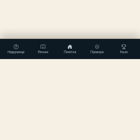
Недоумице
Речник
Почетна
Провера
Квиз
srpskipravopis
.com
Пиши правилно. Говори лепо. Чувајмо српски језик.