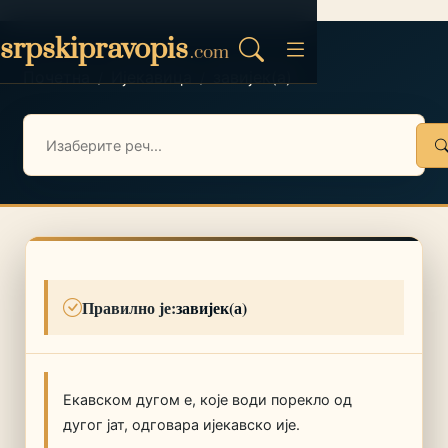
srpskipravopis
.com
Почетна
Ијекавица
завијек(а)
/
/
Правилно је:
завијек(а)
Екавском дугом е, које води порекло од
дугог јат, одговара ијекавско ије.