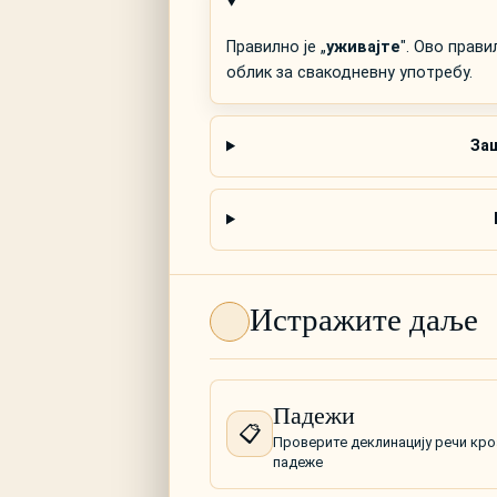
Правилно је „
уживајте
". Ово прав
облик за свакодневну употребу.
Заш
Истражите даље
Падежи
📋
Проверите деклинацију речи кро
падеже