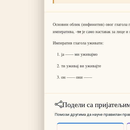
Основни облик (инфинитив) овог глагола 
те
императива, -
је само наставак за лице и
Императив глагола уживати:
ја —— ми уживајмо
ти уживај ви уживајте
он —— они ——
Подели са пријатељи
Помози другима да науче правилан пр