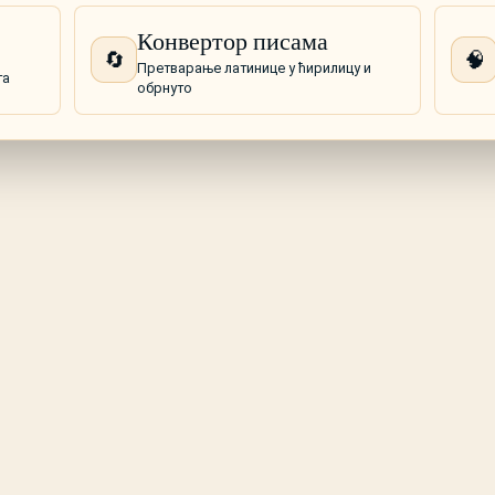
Конвертор писама
🔄
🧠
Претварање латинице у ћирилицу и
та
обрнуто