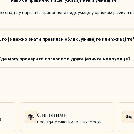
Како се правилно пише: уживајте или уживај те?
ило спада у најчешће правописне недоумице у српском језику и 
то је важно знати правилан облик „уживајте или уживај те
Где могу проверити правопис и друге језичке недоумице?
Синоними
📚
🔤
з
Пронађите синониме и сличне речи