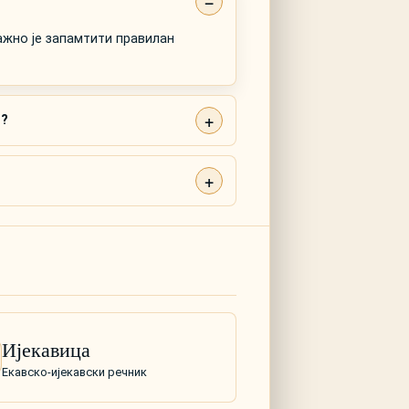
важно је запамтити правилан
"?
Ијекавица
Екавско-ијекавски речник