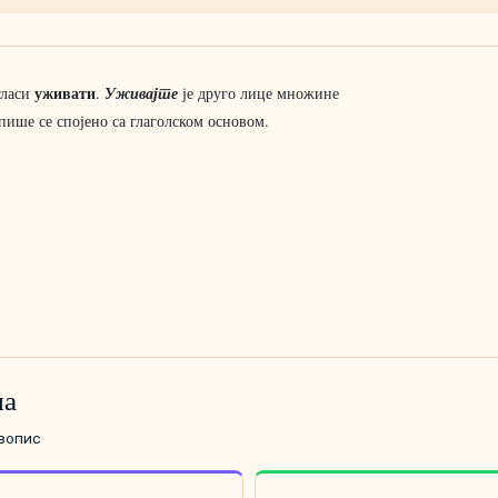
уживати
Уживајте
гласи
.
је друго лице множине
 пише се спојено са глаголском основом.
ма
авопис