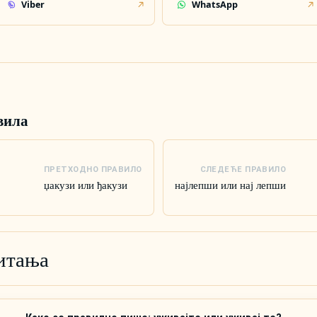
Viber
WhatsApp
вила
ПРЕТХОДНО ПРАВИЛО
СЛЕДЕЋЕ ПРАВИЛО
џакузи или ђакузи
најлепши или нај лепши
итања