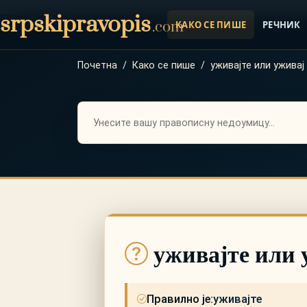
srpskipravopis
.com
КАКО СЕ ПИШЕ
РЕЧНИК
Почетна
/
Како се пише
/
уживајте или уживај
уживајте или 
Правилно је:
уживајте